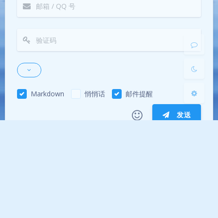
Sans Serif
Serif
浅阴影
深阴影
关闭
日落
暗化
灰度
Markdown
悄悄话
邮件提醒
发送
|´・ω・)ノ
ヾ(≧∇≦*)ゝ
(☆ω☆)
（╯‵□′）╯︵┴─┴
￣﹃￣
(/ω＼)
Theme
Argon
∠( ᐛ 」∠)＿
(๑•̀ㅁ•́ฅ)
→_→
୧(๑•̀⌄•́๑)૭
٩(ˊᗜˋ*)و
(ノ°ο°)ノ
(´இ皿இ｀)
⌇●﹏●⌇
(ฅ´ω`ฅ)