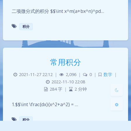
二项微分式的积分 $$\int x^m(a+bx^n)^pd…
积分
夜间模式
Sans Serif
Serif
常用积分
浅阴影
深阴影
2021-11-27 22:12
|
2,096
|
0
|
数学
|
关闭
日落
暗化
灰度
2022-11-10 22:08
284 字
|
2 分钟
1.$$\int \frac{dx}{x^2+a^2} = …
积分