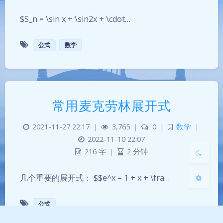
$S_n = \sin x + \sin2x + \cdot…
公式
数学
夜间模式
Sans Serif
Serif
常用麦克劳林展开式
浅阴影
深阴影
2021-11-27 22:17
|
3,765
|
0
|
数学
|
关闭
日落
暗化
灰度
2022-11-10 22:07
216 字
|
2 分钟
几个重要的展开式： $$e^x = 1 + x + \fra…
公式