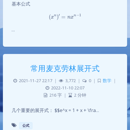
基本公式
(
x
n
)
′
=
n
x
n
−
1
…
常用麦克劳林展开式
2021-11-27 22:17
|
3,772
|
0
|
数学
|
2022-11-10 22:07
216 字
|
2 分钟
几个重要的展开式： $$e^x = 1 + x + \fra…
夜间模式
公式