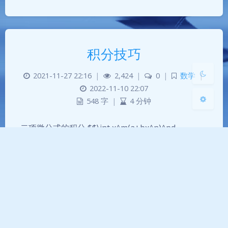
Sans Serif
Serif
浅阴影
深阴影
积分技巧
关闭
日落
暗化
灰度
2021-11-27 22:16
|
2,424
|
0
|
数学
|
2022-11-10 22:07
548 字
|
4 分钟
二项微分式的积分 $$\int x^m(a+bx^n)^pd…
积分
常用积分