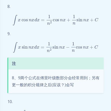
8.
∫
x
cos
n
x
d
x
=
1
n
2
cos
n
x
+
1
n
sin
n
x
+
C
9.
∫
x
sin
n
x
d
x
=
1
n
2
sin
n
x
−
1
n
cos
n
x
+
C
注
8、9两个公式在傅里叶级数部分会经常用到；另有
更一般的积分规律之后(应该？)会写
10.
∫
sec
x
d
x
=
l
n
|
sec
x
+
tan
x
|
+
C