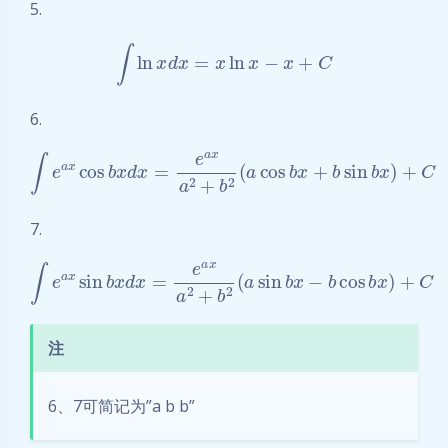
5.
∫
ln
x
d
x
=
x
ln
x
−
x
+
C
6.
∫
e
a
x
cos
b
x
d
x
=
e
a
x
a
2
+
b
2
(
a
cos
b
x
+
b
sin
b
x
)
+
C
7.
∫
e
a
x
sin
b
x
d
x
=
e
a
x
a
2
+
b
2
(
a
sin
b
x
−
b
cos
b
x
)
+
C
注
6、7可简记为”a b b”