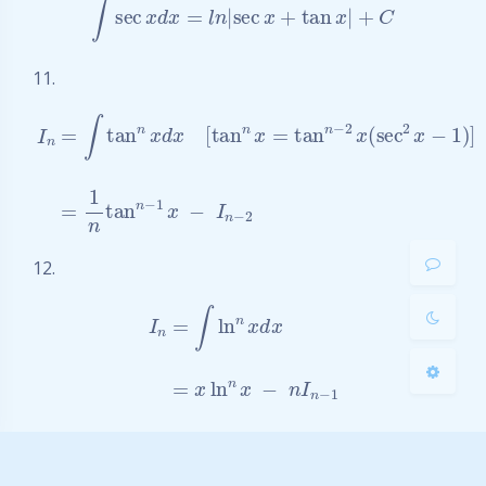
11.
I
n
=
∫
tan
n
x
d
x
[
tan
tan
n
n
x
−
=
1
tan
x
−
n
I
n
−
2
−
x
2
(
sec
2
x
−
1
)
]
=
1
n
夜间模式
Sans Serif
Serif
浅阴影
深阴影
12.
关闭
日落
暗化
灰度
I
n
=
∫
ln
n
x
d
x
=
x
ln
n
x
−
n
I
n
−
1
积分